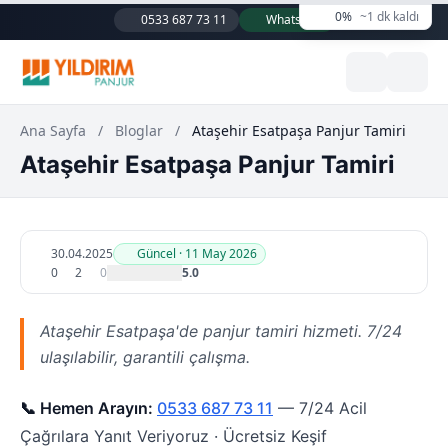
0%
~1 dk kaldı
0533 687 73 11
WhatsApp
Ana Sayfa
/
Bloglar
/
Ataşehir Esatpaşa Panjur Tamiri
Ataşehir Esatpaşa Panjur Tamiri
30.04.2025
Güncel · 11 May 2026
0
2
0
5.0
Ataşehir Esatpaşa'de panjur tamiri hizmeti. 7/24
ulaşılabilir, garantili çalışma.
📞 Hemen Arayın:
0533 687 73 11
— 7/24 Acil
Çağrılara Yanıt Veriyoruz · Ücretsiz Keşif