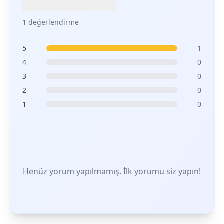
1 değerlendirme
5
1
4
0
3
0
2
0
1
0
Henüz yorum yapılmamış. İlk yorumu siz yapın!