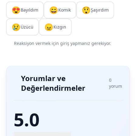
😍
😄
😲
Bayıldım
Komik
Şaşırdım
😢
😠
Üzücü
Kızgın
Reaksiyon vermek için giriş yapmanız gerekiyor.
Yorumlar ve
0
Değerlendirmeler
yorum
5.0