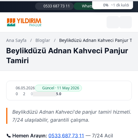
0%
~1 dk kaldı
0533 687 73 11
WhatsApp
Ana Sayfa
/
Bloglar
/
Beylikdüzü Adnan Kahveci Panjur Tam
Beylikdüzü Adnan Kahveci Panjur
Tamiri
06.05.2026
Güncel · 11 May 2026
0
2
0
5.0
Beylikdüzü Adnan Kahveci'de panjur tamiri hizmeti.
7/24 ulaşılabilir, garantili çalışma.
📞 Hemen Arayın:
0533 687 73 11
— 7/24 Acil