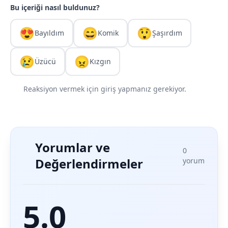
Bu içeriği nasıl buldunuz?
😍
😄
😲
Bayıldım
Komik
Şaşırdım
😢
😠
Üzücü
Kızgın
Reaksiyon vermek için giriş yapmanız gerekiyor.
Yorumlar ve
0
Değerlendirmeler
yorum
5.0