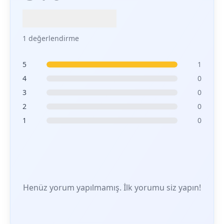
1 değerlendirme
5
1
4
0
3
0
2
0
1
0
Henüz yorum yapılmamış. İlk yorumu siz yapın!