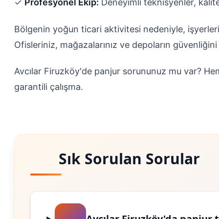
✓
Profesyonel Ekip:
Deneyimli teknisyenler, kalit
Bölgenin yoğun ticari aktivitesi nedeniyle, işyerler
Ofisleriniz, mağazalarınız ve depoların güvenliği
Avcılar Firuzköy'de panjur sorununuz mu var? He
garantili çalışma.
Sık Sorulan Sorular
Avcılar Firuzköy'da panjur 