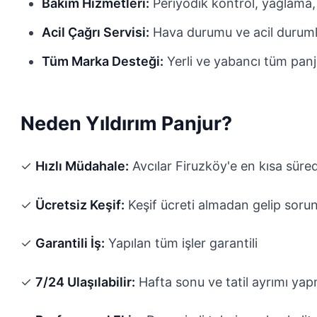
Bakım Hizmetleri:
Periyodik kontrol, yağlama,
Acil Çağrı Servisi:
Hava durumu ve acil durum
Tüm Marka Desteği:
Yerli ve yabancı tüm panj
Neden Yıldırım Panjur?
✓
Hızlı Müdahale:
Avcılar Firuzköy'e en kısa süre
✓
Ücretsiz Keşif:
Keşif ücreti almadan gelip sorun
✓
Garantili İş:
Yapılan tüm işler garantili
✓
7/24 Ulaşılabilir:
Hafta sonu ve tatil ayrımı ya