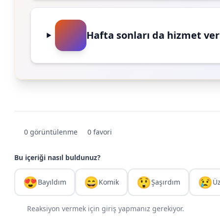
Hafta sonları da hizmet ve
0 görüntülenme
0 favori
Bu içeriği nasıl buldunuz?
😍
😄
😲
😢
Bayıldım
Komik
Şaşırdım
Ü
Reaksiyon vermek için giriş yapmanız gerekiyor.