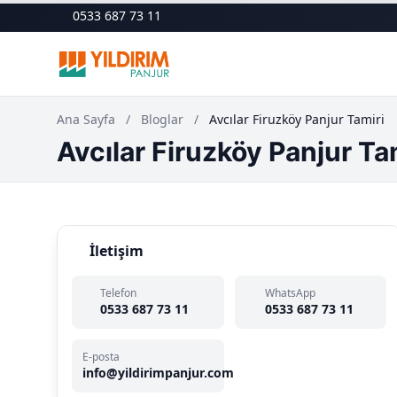
0533 687 73 11
Ana Sayfa
/
Bloglar
/
Avcılar Firuzköy Panjur Tamiri
Avcılar Firuzköy Panjur Ta
İletişim
Telefon
WhatsApp
0533 687 73 11
0533 687 73 11
E-posta
info@yildirimpanjur.com