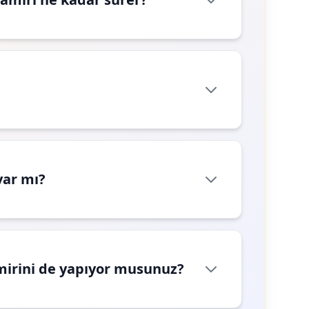
var mı?
mirini de yapıyor musunuz?