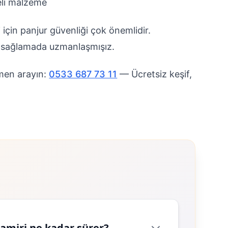
eli malzeme
i için panjur güvenliği çok önemlidir.
ni sağlamada uzmanlaşmışız.
men arayın:
0533 687 73 11
— Ücretsiz keşif,
tamiri ne kadar sürer?