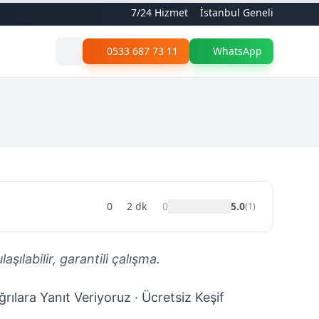
7/24 Hizmet
İstanbul Geneli
0533 687 73 11
WhatsApp
0
2
dk
0
5.0
(
1
)
şılabilir, garantili çalışma.
rılara Yanıt Veriyoruz · Ücretsiz Keşif