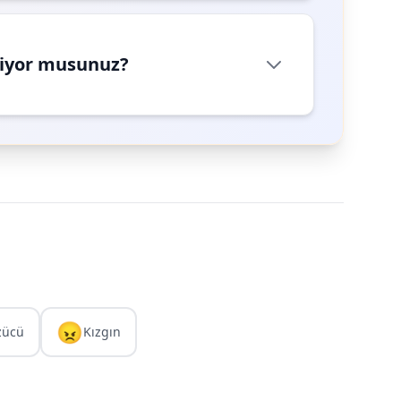
riyor musunuz?
😠
zücü
Kızgın