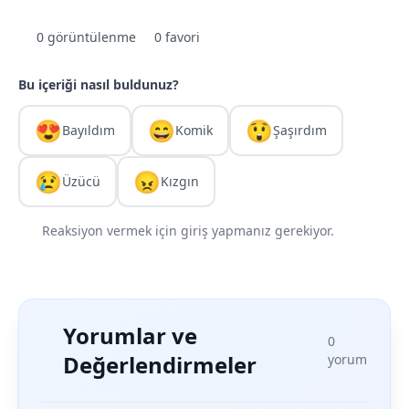
0 görüntülenme
0 favori
Bu içeriği nasıl buldunuz?
😍
😄
😲
Bayıldım
Komik
Şaşırdım
😢
😠
Üzücü
Kızgın
Reaksiyon vermek için giriş yapmanız gerekiyor.
Yorumlar ve
0
Değerlendirmeler
yorum