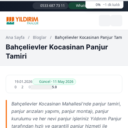
0%
~1 dk kaldı
0533 687 73 11
WhatsApp
Ana Sayfa
/
Bloglar
/
Bahçelievler Kocasinan Panjur Tamiri
Bahçelievler Kocasinan Panjur
Tamiri
19.01.2026
Güncel · 11 May 2026
0
2
0
5.0
Bahçelievler Kocasinan Mahallesi'nde panjur tamiri,
panjur arızaları yapımı, panjur montajı, panjur
kurulumu ve her nevi panjur işleriniz Yıldırım Panjur
tarafından hızlı ve garantili panjur hizmeti ile