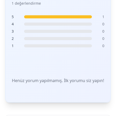
1 değerlendirme
5
1
4
0
3
0
2
0
1
0
Henüz yorum yapılmamış. İlk yorumu siz yapın!