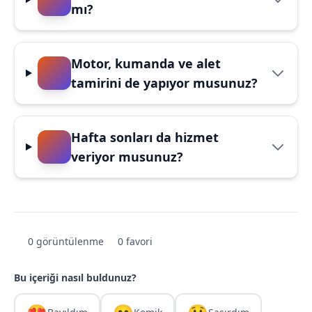
mı?
Motor, kumanda ve alet
tamirini de yapıyor musunuz?
Hafta sonları da hizmet
veriyor musunuz?
0 görüntülenme
0 favori
Bu içeriği nasıl buldunuz?