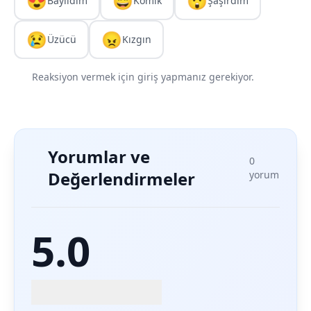
😍
😄
😲
Bayıldım
Komik
Şaşırdım
😢
😠
Üzücü
Kızgın
Reaksiyon vermek için giriş yapmanız gerekiyor.
Yorumlar ve
0
Değerlendirmeler
yorum
5.0