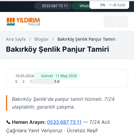
0%
~1 dk kaldı
0533 687 73 11
WhatsApp
Ana Sayfa
/
Bloglar
/
Bakırköy Şenlik Panjur Tamiri
Bakırköy Şenlik Panjur Tamiri
16.05.2024
Güncel · 11 May 2026
0
2
0
5.0
Bakırköy Şenlik'de panjur tamiri hizmeti. 7/24
ulaşılabilir, garantili çalışma.
📞 Hemen Arayın:
0533 687 73 11
— 7/24 Acil
Çağrılara Yanıt Veriyoruz · Ücretsiz Keşif