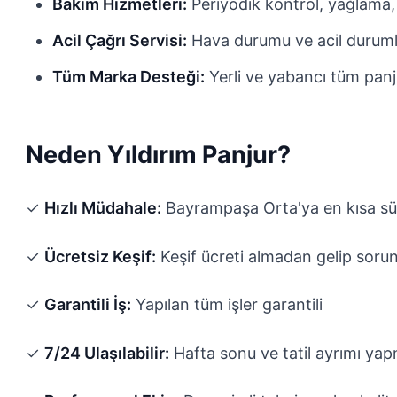
Bakım Hizmetleri:
Periyodik kontrol, yağlama,
Acil Çağrı Servisi:
Hava durumu ve acil durum
Tüm Marka Desteği:
Yerli ve yabancı tüm panj
Neden Yıldırım Panjur?
✓
Hızlı Müdahale:
Bayrampaşa Orta'ya en kısa sü
✓
Ücretsiz Keşif:
Keşif ücreti almadan gelip sorun
✓
Garantili İş:
Yapılan tüm işler garantili
✓
7/24 Ulaşılabilir:
Hafta sonu ve tatil ayrımı ya