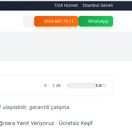
7/24 Hizmet
İstanbul Geneli
0533 687 73 11
WhatsApp
0
2
dk
0
5.0
(
1
)
aşılabilir, garantili çalışma.
rılara Yanıt Veriyoruz · Ücretsiz Keşif