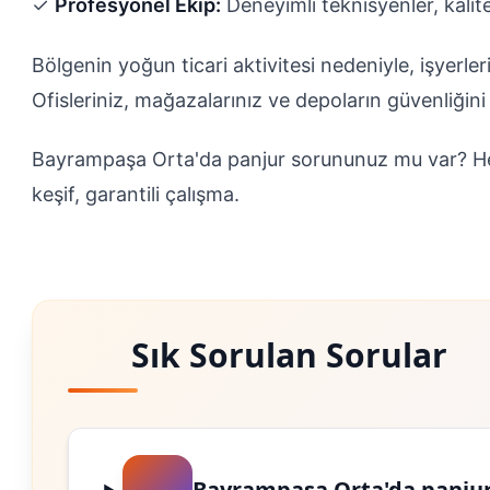
✓
Profesyonel Ekip:
Deneyimli teknisyenler, kalit
Bölgenin yoğun ticari aktivitesi nedeniyle, işyerler
Ofisleriniz, mağazalarınız ve depoların güvenliği
Bayrampaşa Orta'da panjur sorununuz mu var? H
keşif, garantili çalışma.
Sık Sorulan Sorular
Bayrampaşa Orta'da panjur