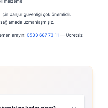
eli malzeme
i için panjur güvenliği çok önemlidir.
ni sağlamada uzmanlaşmışız.
emen arayın:
0533 687 73 11
— Ücretsiz
 tamiri ne kadar sürer?