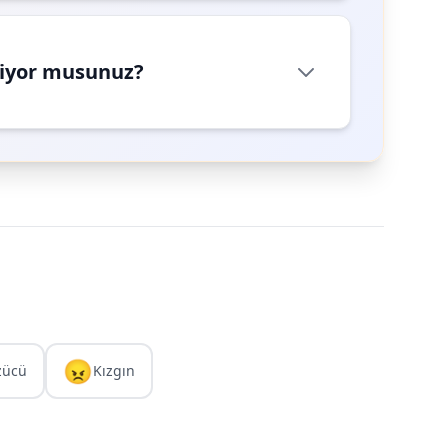
riyor musunuz?
😠
zücü
Kızgın