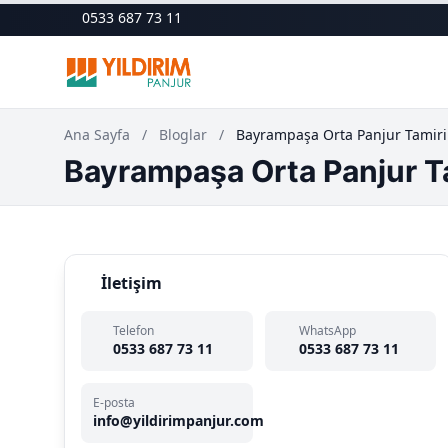
0533 687 73 11
Ana Sayfa
/
Bloglar
/
Bayrampaşa Orta Panjur Tamiri
Bayrampaşa Orta Panjur T
İletişim
Telefon
WhatsApp
0533 687 73 11
0533 687 73 11
E-posta
info@yildirimpanjur.com