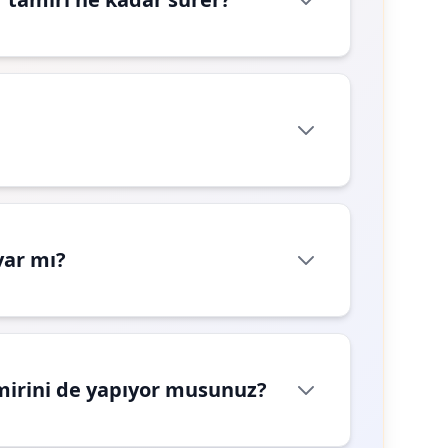
var mı?
mirini de yapıyor musunuz?