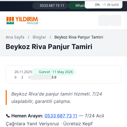
0%
~1 dk kaldı
0533 687 73 11
WhatsApp
Ana Sayfa
/
Bloglar
/
Beykoz Riva Panjur Tamiri
Beykoz Riva Panjur Tamiri
20.11.2025
Güncel · 11 May 2026
0
2
0
5.0
Beykoz Riva'de panjur tamiri hizmeti. 7/24
ulaşılabilir, garantili çalışma.
📞 Hemen Arayın:
0533 687 73 11
— 7/24 Acil
Çağrılara Yanıt Veriyoruz · Ücretsiz Keşif