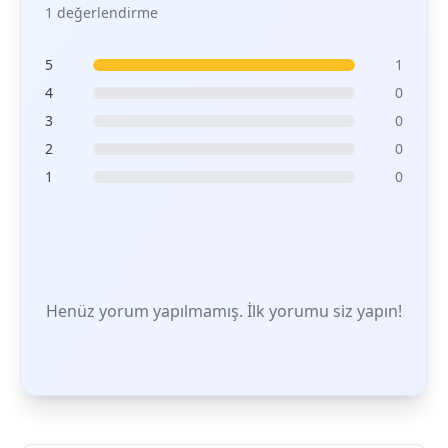
1 değerlendirme
5
1
4
0
3
0
2
0
1
0
Henüz yorum yapılmamış. İlk yorumu siz yapın!