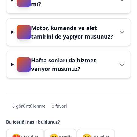
mı?
Motor, kumanda ve alet
tamirini de yapıyor musunuz?
Hafta sonları da hizmet
veriyor musunuz?
0 görüntülenme
0 favori
Bu içeriği nasıl buldunuz?