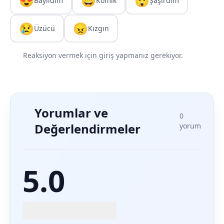
😍
😄
😲
Bayıldım
Komik
Şaşırdım
😢
😠
Üzücü
Kızgın
Reaksiyon vermek için giriş yapmanız gerekiyor.
Yorumlar ve
0
Değerlendirmeler
yorum
5.0