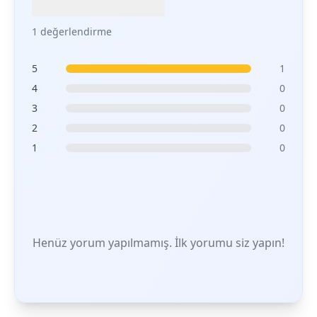
1 değerlendirme
5
1
4
0
3
0
2
0
1
0
Henüz yorum yapılmamış. İlk yorumu siz yapın!