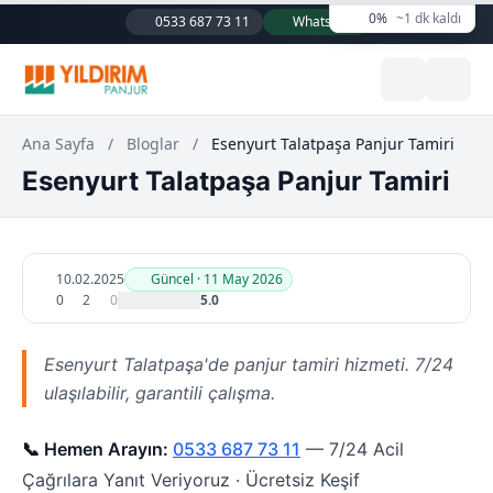
0%
~1 dk kaldı
0533 687 73 11
WhatsApp
Ana Sayfa
/
Bloglar
/
Esenyurt Talatpaşa Panjur Tamiri
Esenyurt Talatpaşa Panjur Tamiri
10.02.2025
Güncel · 11 May 2026
0
2
0
5.0
Esenyurt Talatpaşa'de panjur tamiri hizmeti. 7/24
ulaşılabilir, garantili çalışma.
📞 Hemen Arayın:
0533 687 73 11
— 7/24 Acil
Çağrılara Yanıt Veriyoruz · Ücretsiz Keşif