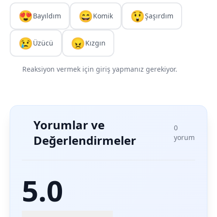
😍
😄
😲
Bayıldım
Komik
Şaşırdım
😢
😠
Üzücü
Kızgın
Reaksiyon vermek için giriş yapmanız gerekiyor.
Yorumlar ve
0
Değerlendirmeler
yorum
5.0