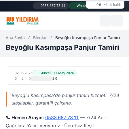
0%
~1 dk kaldı
0533 687 73 11
WhatsApp
Ana Sayfa
/
Bloglar
/
Beyoğlu Kasımpaşa Panjur Tamiri
Beyoğlu Kasımpaşa Panjur Tamiri
02.06.2025
Güncel · 11 May 2026
0
2
0
5.0
Beyoğlu Kasımpaşa'de panjur tamiri hizmeti. 7/24
ulaşılabilir, garantili çalışma.
📞 Hemen Arayın:
0533 687 73 11
— 7/24 Acil
Çağrılara Yanıt Veriyoruz · Ücretsiz Keşif