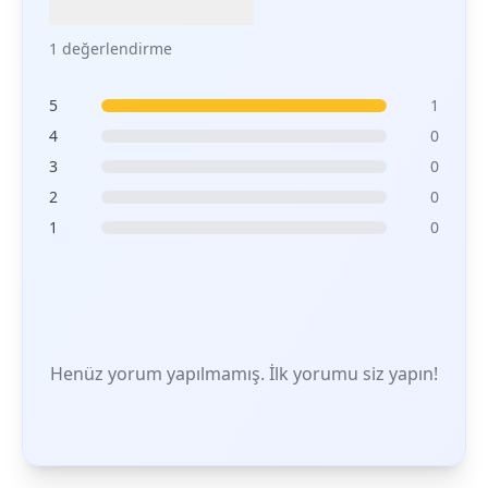
1 değerlendirme
5
1
4
0
3
0
2
0
1
0
Henüz yorum yapılmamış. İlk yorumu siz yapın!