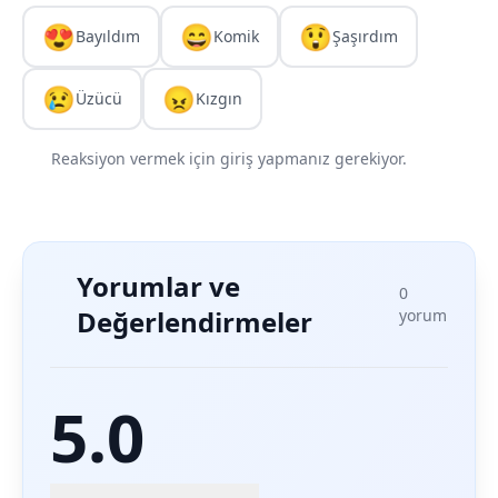
😍
😄
😲
Bayıldım
Komik
Şaşırdım
😢
😠
Üzücü
Kızgın
Reaksiyon vermek için giriş yapmanız gerekiyor.
Yorumlar ve
0
Değerlendirmeler
yorum
5.0