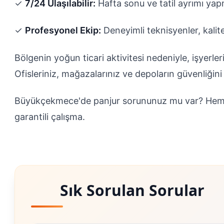
✓
7/24 Ulaşılabilir:
Hafta sonu ve tatil ayrımı ya
✓
Profesyonel Ekip:
Deneyimli teknisyenler, kalit
Bölgenin yoğun ticari aktivitesi nedeniyle, işyerler
Ofisleriniz, mağazalarınız ve depoların güvenliği
Büyükçekmece'de panjur sorununuz mu var? Hem
garantili çalışma.
Sık Sorulan Sorular