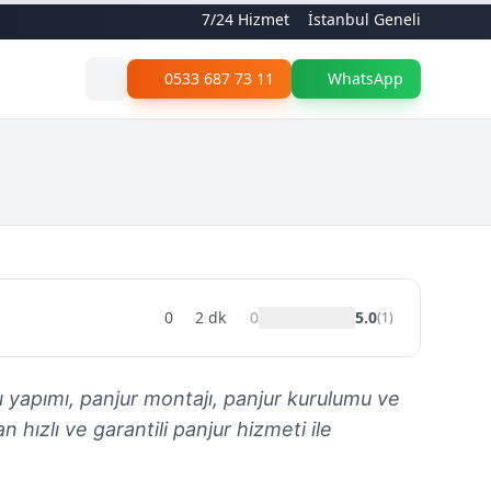
7/24 Hizmet
İstanbul Geneli
0533 687 73 11
WhatsApp
0
2
dk
0
5.0
(
1
)
ı yapımı, panjur montajı, panjur kurulumu ve
n hızlı ve garantili panjur hizmeti ile