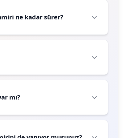
miri ne kadar sürer?
var mı?
mirini de yapıyor musunuz?