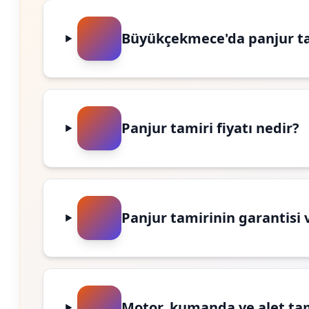
Büyükçekmece'da panjur ta
Panjur tamiri fiyatı nedir?
Panjur tamirinin garantisi 
Motor, kumanda ve alet ta