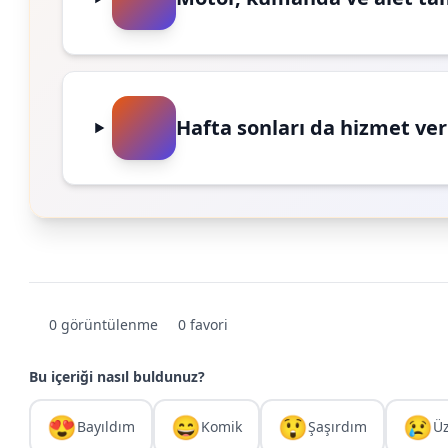
Hafta sonları da hizmet ve
0 görüntülenme
0 favori
Bu içeriği nasıl buldunuz?
😍
😄
😲
😢
Bayıldım
Komik
Şaşırdım
Ü