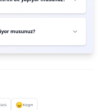
riyor musunuz?
😠
zücü
Kızgın