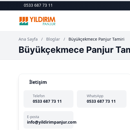
0533 687 73 11
Ana Sayfa
/
Bloglar
/
Büyükçekmece Panjur Tamiri
Büyükçekmece Panjur Tam
İletişim
Telefon
WhatsApp
0533 687 73 11
0533 687 73 11
E-posta
info@yildirimpanjur.com