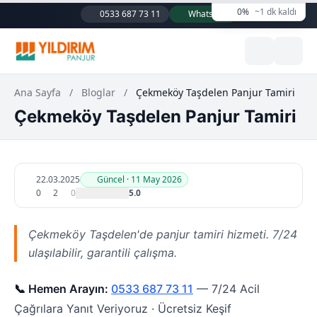
0%
~1 dk kaldı
0533 687 73 11
WhatsApp
Ana Sayfa
/
Bloglar
/
Çekmeköy Taşdelen Panjur Tamiri
Çekmeköy Taşdelen Panjur Tamiri
22.03.2025
Güncel · 11 May 2026
0
2
0
5.0
Çekmeköy Taşdelen'de panjur tamiri hizmeti. 7/24
ulaşılabilir, garantili çalışma.
📞 Hemen Arayın:
0533 687 73 11
— 7/24 Acil
Çağrılara Yanıt Veriyoruz · Ücretsiz Keşif