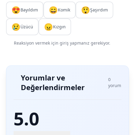
😍
😄
😲
Bayıldım
Komik
Şaşırdım
😢
😠
Üzücü
Kızgın
Reaksiyon vermek için giriş yapmanız gerekiyor.
Yorumlar ve
0
Değerlendirmeler
yorum
5.0