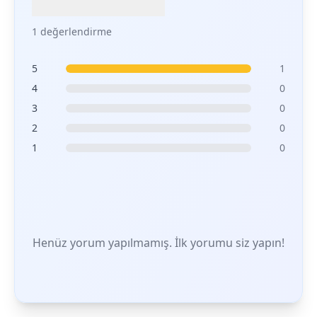
1 değerlendirme
5
1
4
0
3
0
2
0
1
0
Henüz yorum yapılmamış. İlk yorumu siz yapın!