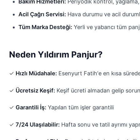
Bakım Hizmetleri:
Periyodik kontrol, yağlama,
Acil Çağrı Servisi:
Hava durumu ve acil durum
Tüm Marka Desteği:
Yerli ve yabancı tüm panj
Neden Yıldırım Panjur?
✓
Hızlı Müdahale:
Esenyurt Fatih'e en kısa sürede
✓
Ücretsiz Keşif:
Keşif ücreti almadan gelip sorun
✓
Garantili İş:
Yapılan tüm işler garantili
✓
7/24 Ulaşılabilir:
Hafta sonu ve tatil ayrımı ya