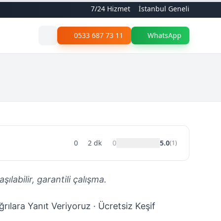
7/24 Hizmet
İstanbul Geneli
0533 687 73 11
WhatsApp
0
2
dk
0
5.0
(
1
)
ılabilir, garantili çalışma.
rılara Yanıt Veriyoruz · Ücretsiz Keşif