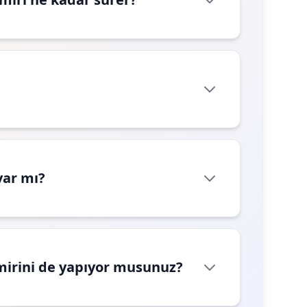
var mı?
mirini de yapıyor musunuz?