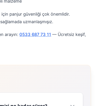
eli malzeme
i için panjur güvenliği çok önemlidir.
ni sağlamada uzmanlaşmışız.
en arayın:
0533 687 73 11
— Ücretsiz keşif,
miri ne kadar sürer?