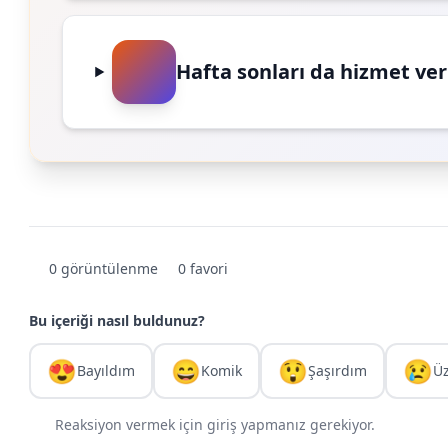
Hafta sonları da hizmet ve
0 görüntülenme
0 favori
Bu içeriği nasıl buldunuz?
😍
😄
😲
😢
Bayıldım
Komik
Şaşırdım
Ü
Reaksiyon vermek için giriş yapmanız gerekiyor.