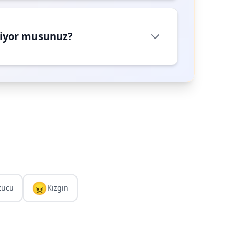
riyor musunuz?
😠
zücü
Kızgın