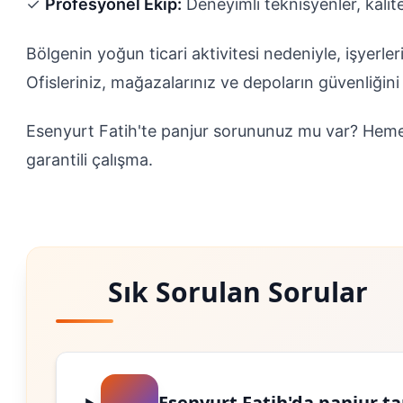
✓
Profesyonel Ekip:
Deneyimli teknisyenler, kalit
Bölgenin yoğun ticari aktivitesi nedeniyle, işyerler
Ofisleriniz, mağazalarınız ve depoların güvenliği
Esenyurt Fatih'te panjur sorununuz mu var? Hem
garantili çalışma.
Sık Sorulan Sorular
Esenyurt Fatih'da panjur ta