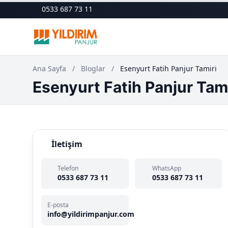
0533 687 73 11
Ana Sayfa
/
Bloglar
/
Esenyurt Fatih Panjur Tamiri
Esenyurt Fatih Panjur Tami
İletişim
Telefon
WhatsApp
0533 687 73 11
0533 687 73 11
E-posta
info@yildirimpanjur.com