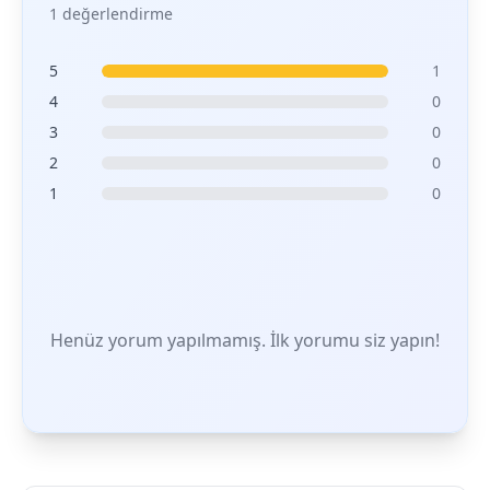
1 değerlendirme
5
1
4
0
3
0
2
0
1
0
Henüz yorum yapılmamış. İlk yorumu siz yapın!