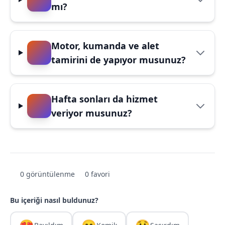
mı?
Motor, kumanda ve alet
tamirini de yapıyor musunuz?
Hafta sonları da hizmet
veriyor musunuz?
0 görüntülenme
0 favori
Bu içeriği nasıl buldunuz?