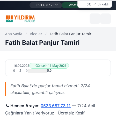
0%
~1 dk kaldı
0533 687 73 11
WhatsApp
Ana Sayfa
/
Bloglar
/
Fatih Balat Panjur Tamiri
Fatih Balat Panjur Tamiri
16.09.2025
Güncel · 11 May 2026
0
2
0
5.0
Fatih Balat'de panjur tamiri hizmeti. 7/24
ulaşılabilir, garantili çalışma.
📞 Hemen Arayın:
0533 687 73 11
— 7/24 Acil
Çağrılara Yanıt Veriyoruz · Ücretsiz Keşif