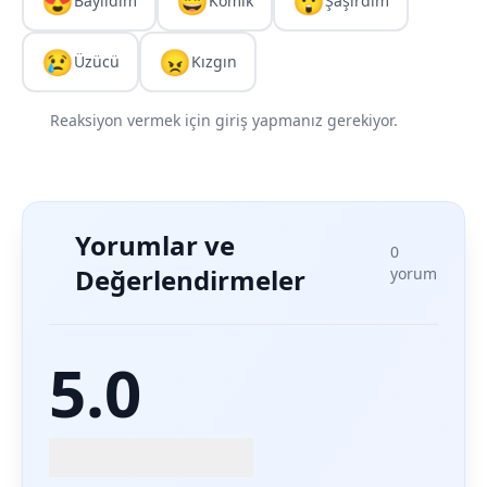
😍
😄
😲
Bayıldım
Komik
Şaşırdım
😢
😠
Üzücü
Kızgın
Reaksiyon vermek için giriş yapmanız gerekiyor.
Yorumlar ve
0
Değerlendirmeler
yorum
5.0