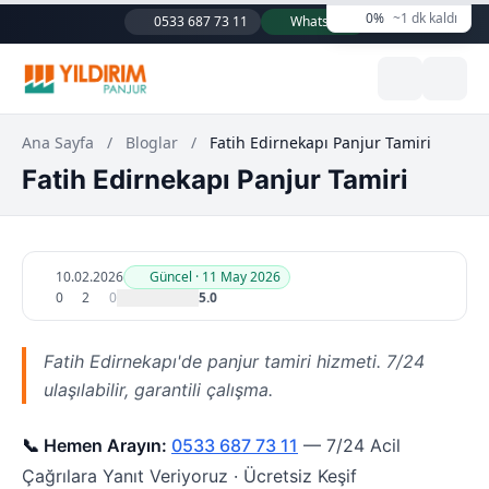
0%
~1 dk kaldı
0533 687 73 11
WhatsApp
Ana Sayfa
/
Bloglar
/
Fatih Edirnekapı Panjur Tamiri
Fatih Edirnekapı Panjur Tamiri
10.02.2026
Güncel · 11 May 2026
0
2
0
5.0
Fatih Edirnekapı'de panjur tamiri hizmeti. 7/24
ulaşılabilir, garantili çalışma.
📞 Hemen Arayın:
0533 687 73 11
— 7/24 Acil
Çağrılara Yanıt Veriyoruz · Ücretsiz Keşif