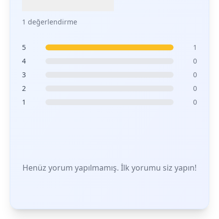
1 değerlendirme
5
1
4
0
3
0
2
0
1
0
Henüz yorum yapılmamış. İlk yorumu siz yapın!