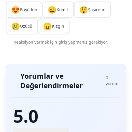
😍
😄
😲
Bayıldım
Komik
Şaşırdım
😢
😠
Üzücü
Kızgın
Reaksiyon vermek için giriş yapmanız gerekiyor.
Yorumlar ve
0
Değerlendirmeler
yorum
5.0