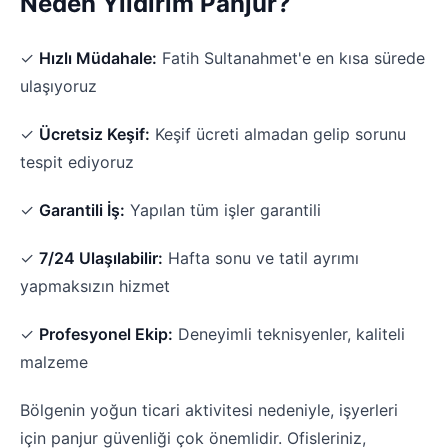
Neden Yıldırım Panjur?
✓
Hızlı Müdahale:
Fatih Sultanahmet'e en kısa sürede
ulaşıyoruz
✓
Ücretsiz Keşif:
Keşif ücreti almadan gelip sorunu
tespit ediyoruz
✓
Garantili İş:
Yapılan tüm işler garantili
✓
7/24 Ulaşılabilir:
Hafta sonu ve tatil ayrımı
yapmaksızın hizmet
✓
Profesyonel Ekip:
Deneyimli teknisyenler, kaliteli
malzeme
Bölgenin yoğun ticari aktivitesi nedeniyle, işyerleri
için panjur güvenliği çok önemlidir. Ofisleriniz,