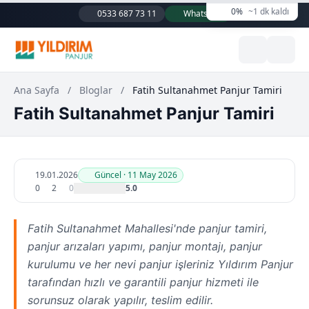
0%
~1 dk kaldı
0533 687 73 11
WhatsApp
Ana Sayfa
/
Bloglar
/
Fatih Sultanahmet Panjur Tamiri
Fatih Sultanahmet Panjur Tamiri
19.01.2026
Güncel · 11 May 2026
0
2
0
5.0
Fatih Sultanahmet Mahallesi'nde panjur tamiri,
panjur arızaları yapımı, panjur montajı, panjur
kurulumu ve her nevi panjur işleriniz Yıldırım Panjur
tarafından hızlı ve garantili panjur hizmeti ile
sorunsuz olarak yapılır, teslim edilir.