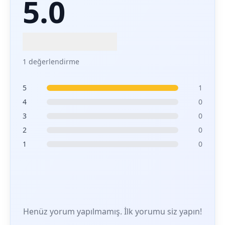
5.0
1 değerlendirme
5
1
4
0
3
0
2
0
1
0
Henüz yorum yapılmamış. İlk yorumu siz yapın!