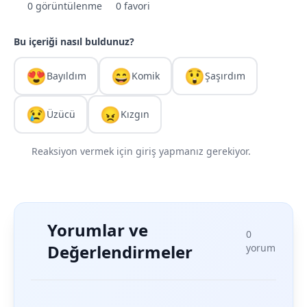
0 görüntülenme
0 favori
Bu içeriği nasıl buldunuz?
😍
😄
😲
Bayıldım
Komik
Şaşırdım
😢
😠
Üzücü
Kızgın
Reaksiyon vermek için giriş yapmanız gerekiyor.
Yorumlar ve
0
Değerlendirmeler
yorum