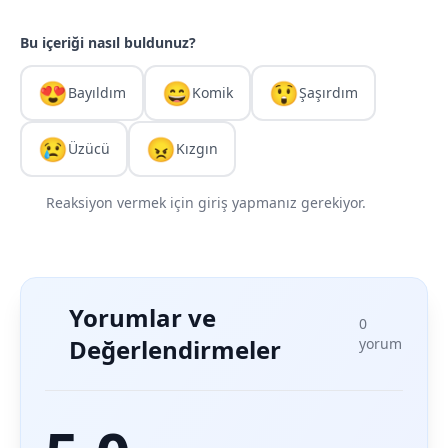
Bu içeriği nasıl buldunuz?
😍
😄
😲
Bayıldım
Komik
Şaşırdım
😢
😠
Üzücü
Kızgın
Reaksiyon vermek için giriş yapmanız gerekiyor.
Yorumlar ve
0
Değerlendirmeler
yorum