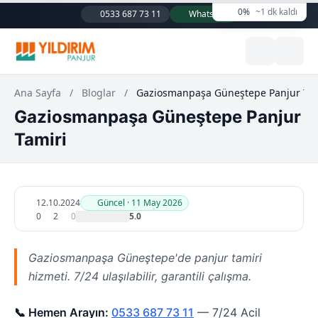
0%
~1 dk kaldı
0533 687 73 11
WhatsApp
Ana Sayfa
/
Bloglar
/
Gaziosmanpaşa Güneştepe Panjur Tam
Gaziosmanpaşa Güneştepe Panjur
Tamiri
12.10.2024
Güncel · 11 May 2026
0
2
0
5.0
Gaziosmanpaşa Güneştepe'de panjur tamiri
hizmeti. 7/24 ulaşılabilir, garantili çalışma.
📞 Hemen Arayın:
0533 687 73 11
— 7/24 Acil