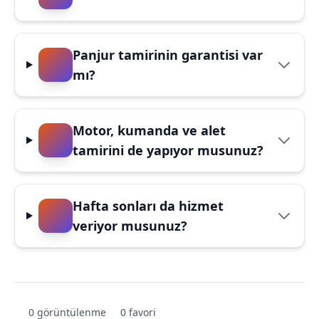
Panjur tamirinin garantisi var
mı?
Motor, kumanda ve alet
tamirini de yapıyor musunuz?
Hafta sonları da hizmet
veriyor musunuz?
0 görüntülenme
0 favori