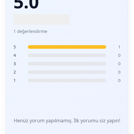
5.0
1 değerlendirme
5
1
4
0
3
0
2
0
1
0
Henüz yorum yapılmamış. İlk yorumu siz yapın!