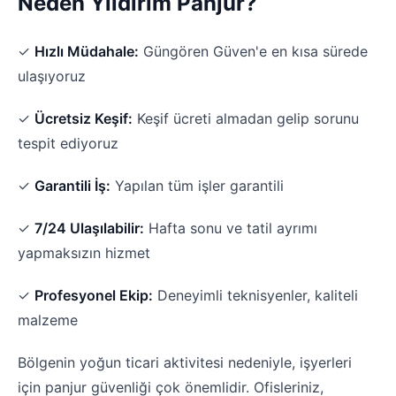
Neden Yıldırım Panjur?
✓
Hızlı Müdahale:
Güngören Güven'e en kısa sürede
ulaşıyoruz
✓
Ücretsiz Keşif:
Keşif ücreti almadan gelip sorunu
tespit ediyoruz
✓
Garantili İş:
Yapılan tüm işler garantili
✓
7/24 Ulaşılabilir:
Hafta sonu ve tatil ayrımı
yapmaksızın hizmet
✓
Profesyonel Ekip:
Deneyimli teknisyenler, kaliteli
malzeme
Bölgenin yoğun ticari aktivitesi nedeniyle, işyerleri
için panjur güvenliği çok önemlidir. Ofisleriniz,