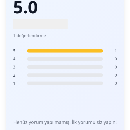
5.0
1 değerlendirme
5
1
4
0
3
0
2
0
1
0
Henüz yorum yapılmamış. İlk yorumu siz yapın!