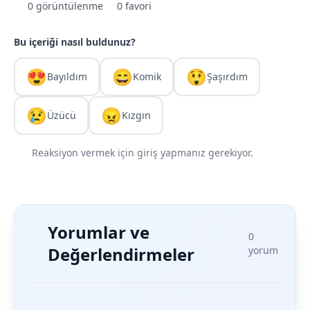
0 görüntülenme
0 favori
Bu içeriği nasıl buldunuz?
😍
😄
😲
Bayıldım
Komik
Şaşırdım
😢
😠
Üzücü
Kızgın
Reaksiyon vermek için giriş yapmanız gerekiyor.
Yorumlar ve
0
Değerlendirmeler
yorum