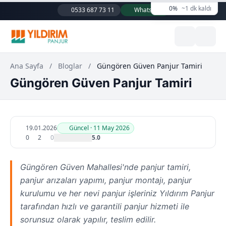
0%
~1 dk kaldı
0533 687 73 11
WhatsApp
Ana Sayfa
/
Bloglar
/
Güngören Güven Panjur Tamiri
Güngören Güven Panjur Tamiri
19.01.2026
Güncel · 11 May 2026
0
2
0
5.0
Güngören Güven Mahallesi'nde panjur tamiri,
panjur arızaları yapımı, panjur montajı, panjur
kurulumu ve her nevi panjur işleriniz Yıldırım Panjur
tarafından hızlı ve garantili panjur hizmeti ile
sorunsuz olarak yapılır, teslim edilir.