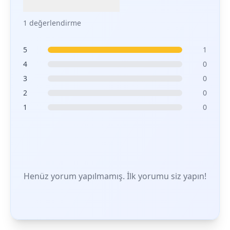
1 değerlendirme
5
1
4
0
3
0
2
0
1
0
Henüz yorum yapılmamış. İlk yorumu siz yapın!