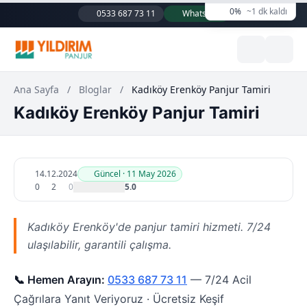
0%
~1 dk kaldı
0533 687 73 11
WhatsApp
Ana Sayfa
/
Bloglar
/
Kadıköy Erenköy Panjur Tamiri
Kadıköy Erenköy Panjur Tamiri
14.12.2024
Güncel · 11 May 2026
0
2
0
5.0
Kadıköy Erenköy'de panjur tamiri hizmeti. 7/24
ulaşılabilir, garantili çalışma.
📞 Hemen Arayın:
0533 687 73 11
— 7/24 Acil
Çağrılara Yanıt Veriyoruz · Ücretsiz Keşif