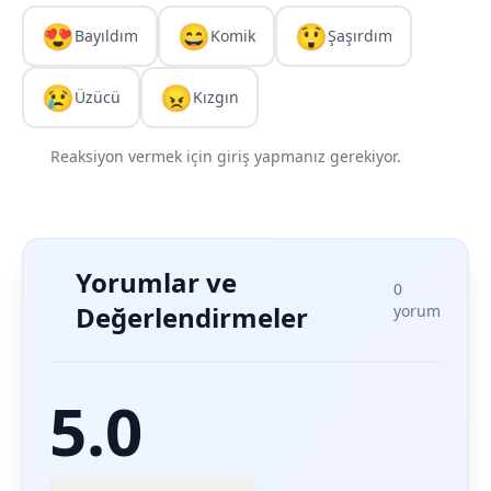
😍
😄
😲
Bayıldım
Komik
Şaşırdım
😢
😠
Üzücü
Kızgın
Reaksiyon vermek için giriş yapmanız gerekiyor.
Yorumlar ve
0
Değerlendirmeler
yorum
5.0