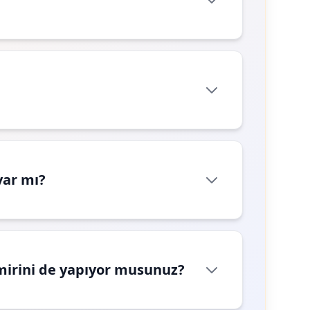
var mı?
mirini de yapıyor musunuz?