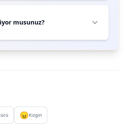
riyor musunuz?
😠
zücü
Kızgın