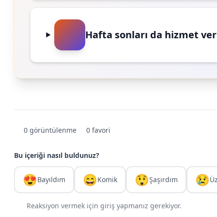
Hafta sonları da hizmet ve
0 görüntülenme
0 favori
Bu içeriği nasıl buldunuz?
😍
😄
😲
😢
Bayıldım
Komik
Şaşırdım
Ü
Reaksiyon vermek için giriş yapmanız gerekiyor.