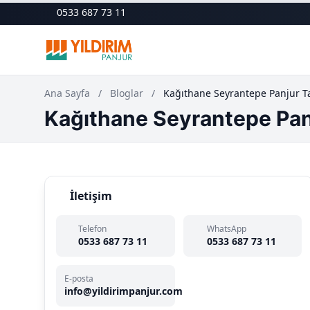
0533 687 73 11
Ana Sayfa
/
Bloglar
/
Kağıthane Seyrantepe Panjur T
Kağıthane Seyrantepe Pan
İletişim
Telefon
WhatsApp
0533 687 73 11
0533 687 73 11
E-posta
info@yildirimpanjur.com