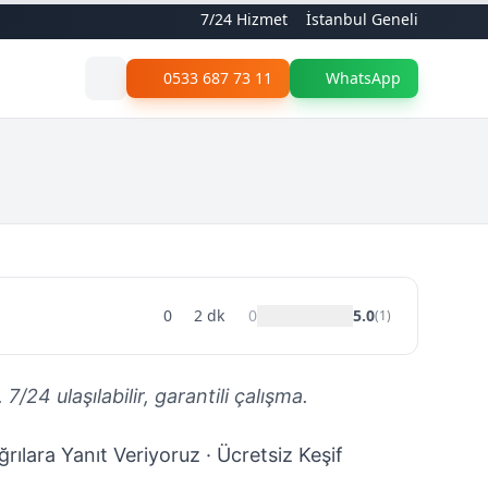
7/24 Hizmet
İstanbul Geneli
0533 687 73 11
WhatsApp
0
2
dk
0
5.0
(
1
)
24 ulaşılabilir, garantili çalışma.
rılara Yanıt Veriyoruz · Ücretsiz Keşif