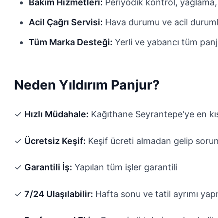
Bakım Hizmetleri:
Periyodik kontrol, yağlama,
Acil Çağrı Servisi:
Hava durumu ve acil durum
Tüm Marka Desteği:
Yerli ve yabancı tüm panj
Neden Yıldırım Panjur?
✓
Hızlı Müdahale:
Kağıthane Seyrantepe'ye en kıs
✓
Ücretsiz Keşif:
Keşif ücreti almadan gelip sorun
✓
Garantili İş:
Yapılan tüm işler garantili
✓
7/24 Ulaşılabilir:
Hafta sonu ve tatil ayrımı ya