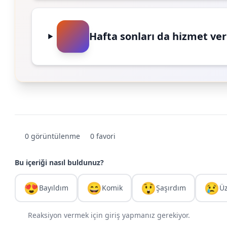
Hafta sonları da hizmet ve
0 görüntülenme
0 favori
Bu içeriği nasıl buldunuz?
😍
😄
😲
😢
Bayıldım
Komik
Şaşırdım
Ü
Reaksiyon vermek için giriş yapmanız gerekiyor.