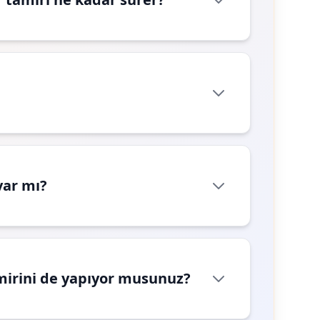
var mı?
mirini de yapıyor musunuz?