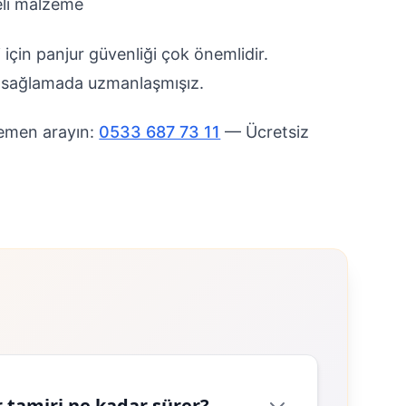
eli malzeme
i için panjur güvenliği çok önemlidir.
ni sağlamada uzmanlaşmışız.
Hemen arayın:
0533 687 73 11
— Ücretsiz
 tamiri ne kadar sürer?