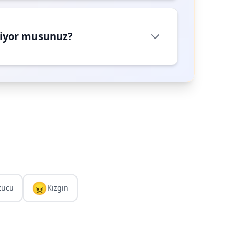
riyor musunuz?
😠
zücü
Kızgın