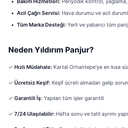
Bakım Hizmetleri:
Periyodik kontrol, yağlama,
Acil Çağrı Servisi:
Hava durumu ve acil durum
Tüm Marka Desteği:
Yerli ve yabancı tüm panj
Neden Yıldırım Panjur?
✓
Hızlı Müdahale:
Kartal Orhantepe'ye en kısa sü
✓
Ücretsiz Keşif:
Keşif ücreti almadan gelip sorun
✓
Garantili İş:
Yapılan tüm işler garantili
✓
7/24 Ulaşılabilir:
Hafta sonu ve tatil ayrımı ya