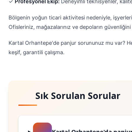
✓
Profesyonel Ekip:
Deneyimli teknisyenler, kalit
Bölgenin yoğun ticari aktivitesi nedeniyle, işyerler
Ofisleriniz, mağazalarınız ve depoların güvenliği
Kartal Orhantepe'de panjur sorununuz mu var? 
keşif, garantili çalışma.
Sık Sorulan Sorular
Kartal Orhantepe'da panjur