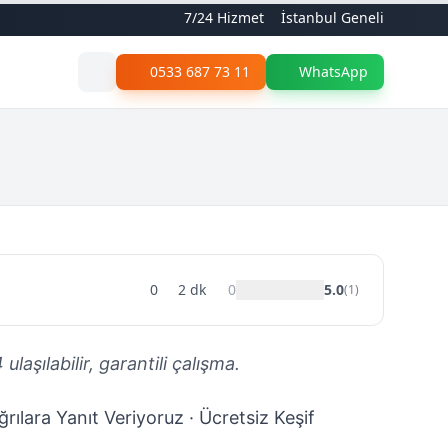
7/24 Hizmet
İstanbul Geneli
0533 687 73 11
WhatsApp
0
2
dk
0
5.0
(
1
)
laşılabilir, garantili çalışma.
rılara Yanıt Veriyoruz · Ücretsiz Keşif