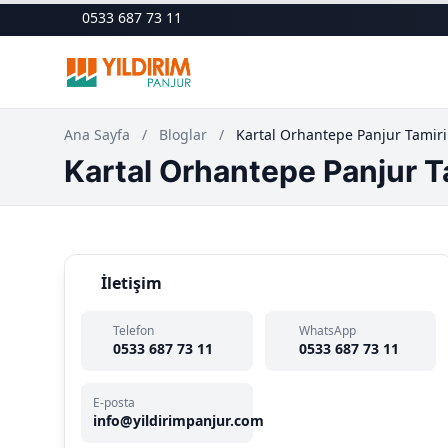
0533 687 73 11
Ana Sayfa
/
Bloglar
/
Kartal Orhantepe Panjur Tamiri
Kartal Orhantepe Panjur T
İletişim
Telefon
WhatsApp
0533 687 73 11
0533 687 73 11
E-posta
info@yildirimpanjur.com