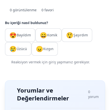
0 görüntülenme
0 favori
Bu içeriği nasıl buldunuz?
😍
😄
😲
Bayıldım
Komik
Şaşırdım
😢
😠
Üzücü
Kızgın
Reaksiyon vermek için giriş yapmanız gerekiyor.
Yorumlar ve
0
Değerlendirmeler
yorum