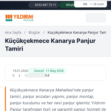
0%
~1 dk kaldı
0533 687 73 11
WhatsApp
Ana Sayfa
/
Bloglar
/
Küçükçekmece Kanarya Panjur Tamiri
Küçükçekmece Kanarya Panjur
Tamiri
19.01.2026
Güncel · 11 May 2026
0
2
0
5.0
Küçükçekmece Kanarya Mahallesi'nde panjur
tamiri, panjur arızaları yapımı, panjur montajı,
panjur kurulumu ve her nevi panjur işleriniz Yıldırım
Panjur tarafından hızlı ve garantili panjur hizmeti ile