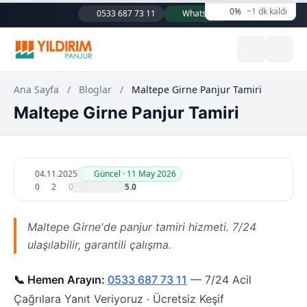
0%
~1 dk kaldı
0533 687 73 11
WhatsApp
Ana Sayfa
/
Bloglar
/
Maltepe Girne Panjur Tamiri
Maltepe Girne Panjur Tamiri
04.11.2025
Güncel · 11 May 2026
0
2
0
5.0
Maltepe Girne'de panjur tamiri hizmeti. 7/24
ulaşılabilir, garantili çalışma.
📞 Hemen Arayın:
0533 687 73 11
— 7/24 Acil
Çağrılara Yanıt Veriyoruz · Ücretsiz Keşif