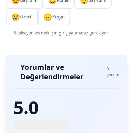
😍
😄
😲
Bayıldım
Komik
Şaşırdım
😢
😠
Üzücü
Kızgın
Reaksiyon vermek için giriş yapmanız gerekiyor.
Yorumlar ve
0
Değerlendirmeler
yorum
5.0