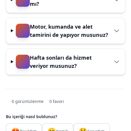
mı?
Motor, kumanda ve alet
tamirini de yapıyor musunuz?
Hafta sonları da hizmet
veriyor musunuz?
0 görüntülenme
0 favori
Bu içeriği nasıl buldunuz?