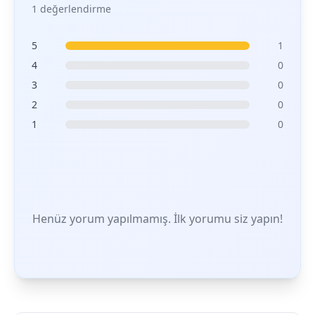
1 değerlendirme
5
1
4
0
3
0
2
0
1
0
Henüz yorum yapılmamış. İlk yorumu siz yapın!