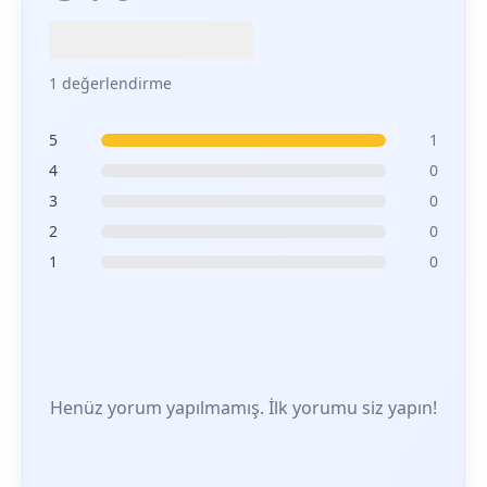
1 değerlendirme
5
1
4
0
3
0
2
0
1
0
Henüz yorum yapılmamış. İlk yorumu siz yapın!