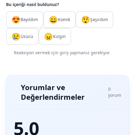
Bu içeriği nasıl buldunuz?
😍
😄
😲
Bayıldım
Komik
Şaşırdım
😢
😠
Üzücü
Kızgın
Reaksiyon vermek için giriş yapmanız gerekiyor.
Yorumlar ve
0
Değerlendirmeler
yorum
5.0