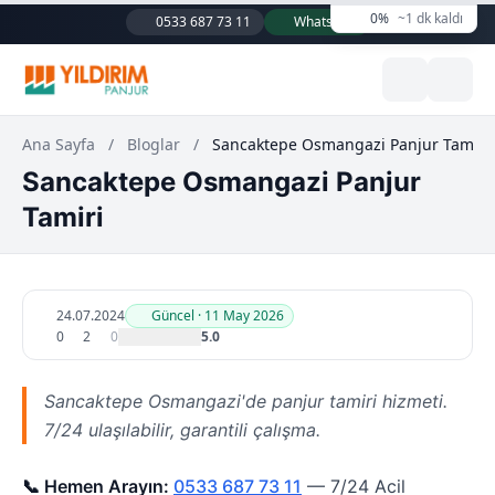
0%
~1 dk kaldı
0533 687 73 11
WhatsApp
Ana Sayfa
/
Bloglar
/
Sancaktepe Osmangazi Panjur Tamiri
Sancaktepe Osmangazi Panjur
Tamiri
24.07.2024
Güncel · 11 May 2026
0
2
0
5.0
Sancaktepe Osmangazi'de panjur tamiri hizmeti.
7/24 ulaşılabilir, garantili çalışma.
📞 Hemen Arayın:
0533 687 73 11
— 7/24 Acil