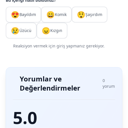
Bu içeriği nasıl buldunuz?
😍
😄
😲
Bayıldım
Komik
Şaşırdım
😢
😠
Üzücü
Kızgın
Reaksiyon vermek için giriş yapmanız gerekiyor.
Yorumlar ve
0
Değerlendirmeler
yorum
5.0