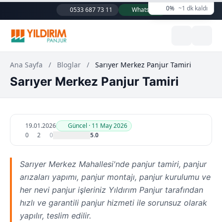
0%
~1 dk kaldı
0533 687 73 11
WhatsApp
Ana Sayfa
/
Bloglar
/
Sarıyer Merkez Panjur Tamiri
Sarıyer Merkez Panjur Tamiri
19.01.2026
Güncel · 11 May 2026
0
2
0
5.0
Sarıyer Merkez Mahallesi'nde panjur tamiri, panjur
arızaları yapımı, panjur montajı, panjur kurulumu ve
her nevi panjur işleriniz Yıldırım Panjur tarafından
hızlı ve garantili panjur hizmeti ile sorunsuz olarak
yapılır, teslim edilir.