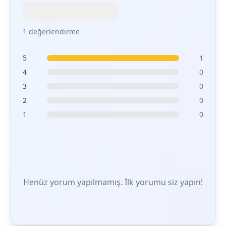
1 değerlendirme
5
1
4
0
3
0
2
0
1
0
Henüz yorum yapılmamış. İlk yorumu siz yapın!