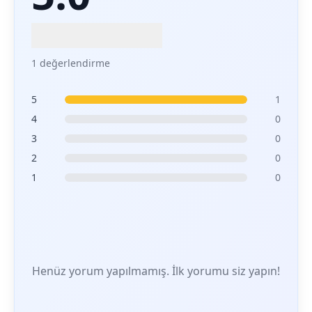
1 değerlendirme
5
1
4
0
3
0
2
0
1
0
Henüz yorum yapılmamış. İlk yorumu siz yapın!