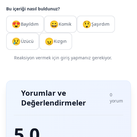
Bu içeriği nasıl buldunuz?
😍
😄
😲
Bayıldım
Komik
Şaşırdım
😢
😠
Üzücü
Kızgın
Reaksiyon vermek için giriş yapmanız gerekiyor.
Yorumlar ve
0
Değerlendirmeler
yorum
5.0