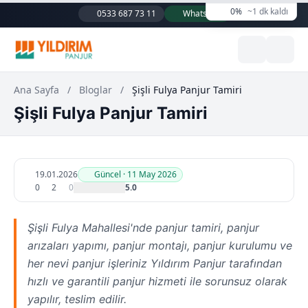
0%
~1 dk kaldı
0533 687 73 11
WhatsApp
Ana Sayfa
/
Bloglar
/
Şişli Fulya Panjur Tamiri
Şişli Fulya Panjur Tamiri
19.01.2026
Güncel · 11 May 2026
0
2
0
5.0
Şişli Fulya Mahallesi'nde panjur tamiri, panjur
arızaları yapımı, panjur montajı, panjur kurulumu ve
her nevi panjur işleriniz Yıldırım Panjur tarafından
hızlı ve garantili panjur hizmeti ile sorunsuz olarak
yapılır, teslim edilir.