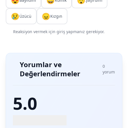
😍
😄
😲
Bayıldım
Komik
Şaşırdım
😢
😠
Üzücü
Kızgın
Reaksiyon vermek için giriş yapmanız gerekiyor.
Yorumlar ve
0
Değerlendirmeler
yorum
5.0