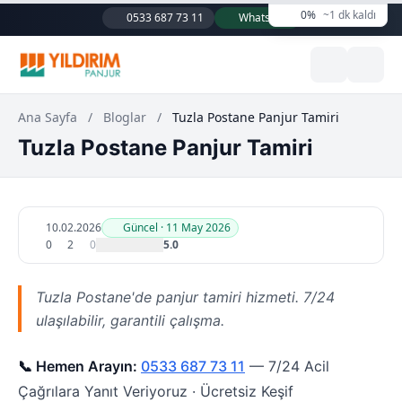
0%
~1 dk kaldı
0533 687 73 11
WhatsApp
Ana Sayfa
/
Bloglar
/
Tuzla Postane Panjur Tamiri
Tuzla Postane Panjur Tamiri
10.02.2026
Güncel · 11 May 2026
0
2
0
5.0
Tuzla Postane'de panjur tamiri hizmeti. 7/24
ulaşılabilir, garantili çalışma.
📞 Hemen Arayın:
0533 687 73 11
— 7/24 Acil
Çağrılara Yanıt Veriyoruz · Ücretsiz Keşif