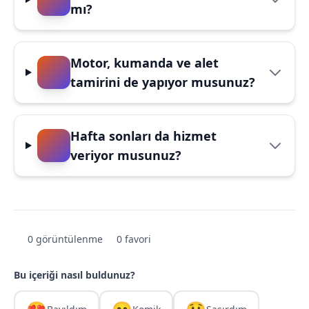
mı?
Motor, kumanda ve alet
tamirini de yapıyor musunuz?
Hafta sonları da hizmet
veriyor musunuz?
0 görüntülenme
0 favori
Bu içeriği nasıl buldunuz?