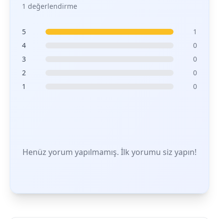
1 değerlendirme
5
1
4
0
3
0
2
0
1
0
Henüz yorum yapılmamış. İlk yorumu siz yapın!