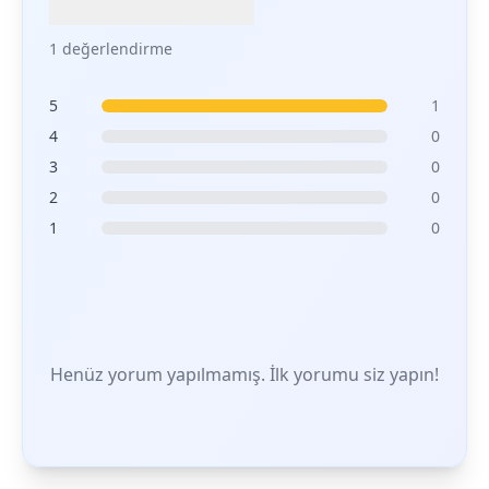
1 değerlendirme
5
1
4
0
3
0
2
0
1
0
Henüz yorum yapılmamış. İlk yorumu siz yapın!