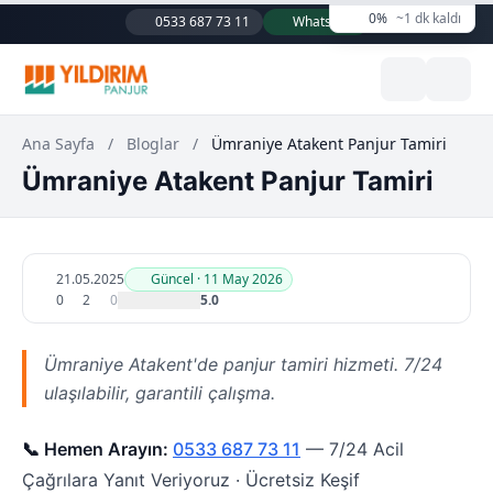
0%
~1 dk kaldı
0533 687 73 11
WhatsApp
Ana Sayfa
/
Bloglar
/
Ümraniye Atakent Panjur Tamiri
Ümraniye Atakent Panjur Tamiri
21.05.2025
Güncel · 11 May 2026
0
2
0
5.0
Ümraniye Atakent'de panjur tamiri hizmeti. 7/24
ulaşılabilir, garantili çalışma.
📞 Hemen Arayın:
0533 687 73 11
— 7/24 Acil
Çağrılara Yanıt Veriyoruz · Ücretsiz Keşif