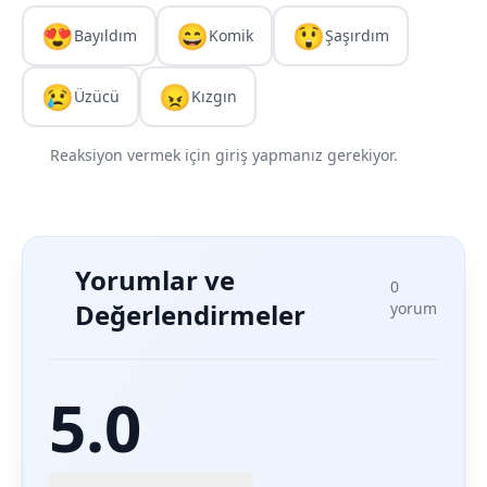
😍
😄
😲
Bayıldım
Komik
Şaşırdım
😢
😠
Üzücü
Kızgın
Reaksiyon vermek için giriş yapmanız gerekiyor.
Yorumlar ve
0
Değerlendirmeler
yorum
5.0