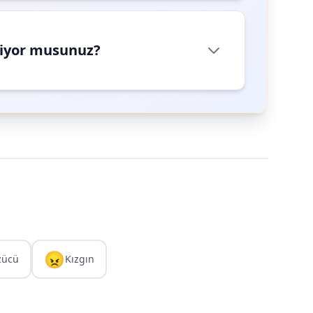
riyor musunuz?
😠
zücü
Kızgın