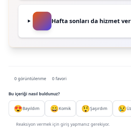
Hafta sonları da hizmet ve
0 görüntülenme
0 favori
Bu içeriği nasıl buldunuz?
😍
😄
😲
😢
Bayıldım
Komik
Şaşırdım
Ü
Reaksiyon vermek için giriş yapmanız gerekiyor.