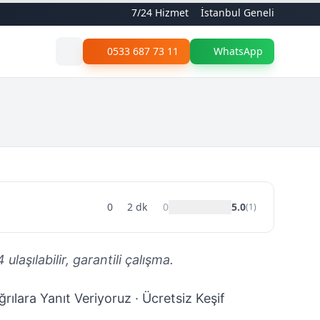
7/24 Hizmet
İstanbul Geneli
0533 687 73 11
WhatsApp
0
2
dk
0
5.0
(
1
)
aşılabilir, garantili çalışma.
rılara Yanıt Veriyoruz · Ücretsiz Keşif