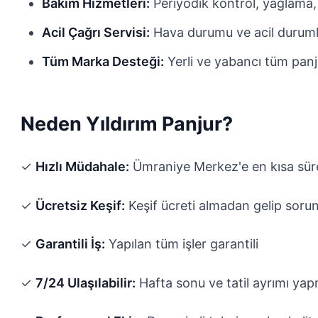
Bakım Hizmetleri:
Periyodik kontrol, yağlama,
Acil Çağrı Servisi:
Hava durumu ve acil durum
Tüm Marka Desteği:
Yerli ve yabancı tüm panj
Neden Yıldırım Panjur?
✓
Hızlı Müdahale:
Ümraniye Merkez'e en kısa sür
✓
Ücretsiz Keşif:
Keşif ücreti almadan gelip sorun
✓
Garantili İş:
Yapılan tüm işler garantili
✓
7/24 Ulaşılabilir:
Hafta sonu ve tatil ayrımı ya