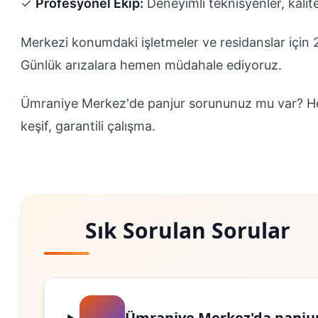
✓
Profesyonel Ekip:
Deneyimli teknisyenler, kalit
Merkezi konumdaki işletmeler ve residanslar için 2
Günlük arızalara hemen müdahale ediyoruz.
Ümraniye Merkez'de panjur sorununuz mu var? H
keşif, garantili çalışma.
Sık Sorulan Sorular
Ümraniye Merkez'da panjur