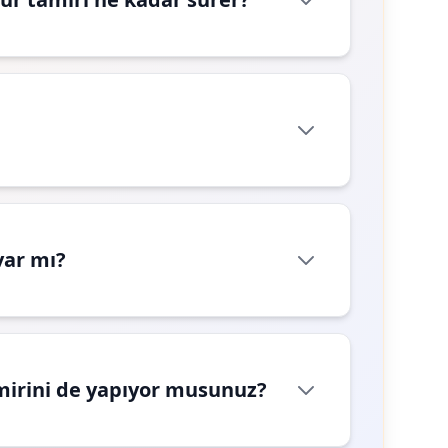
var mı?
mirini de yapıyor musunuz?