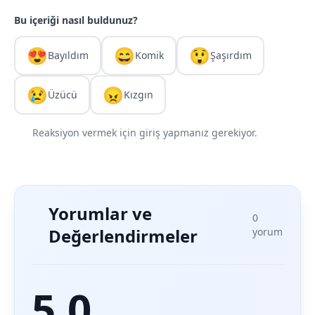
Bu içeriği nasıl buldunuz?
😍
😄
😲
Bayıldım
Komik
Şaşırdım
😢
😠
Üzücü
Kızgın
Reaksiyon vermek için giriş yapmanız gerekiyor.
Yorumlar ve
0
Değerlendirmeler
yorum
5.0