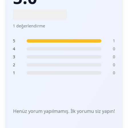
1 değerlendirme
5
1
4
0
3
0
2
0
1
0
Henüz yorum yapılmamış. İlk yorumu siz yapın!