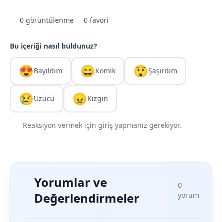
0 görüntülenme
0 favori
Bu içeriği nasıl buldunuz?
😍
😄
😲
Bayıldım
Komik
Şaşırdım
😢
😠
Üzücü
Kızgın
Reaksiyon vermek için giriş yapmanız gerekiyor.
Yorumlar ve
0
Değerlendirmeler
yorum