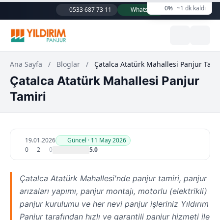
0%
~1 dk kaldı
0533 687 73 11
WhatsApp
Ana Sayfa
/
Bloglar
/
Çatalca Atatürk Mahallesi Panjur Tami
Çatalca Atatürk Mahallesi Panjur
Tamiri
19.01.2026
Güncel · 11 May 2026
0
2
0
5.0
Çatalca Atatürk Mahallesi'nde panjur tamiri, panjur
arızaları yapımı, panjur montajı, motorlu (elektrikli)
panjur kurulumu ve her nevi panjur işleriniz Yıldırım
Panjur tarafından hızlı ve garantili panjur hizmeti ile