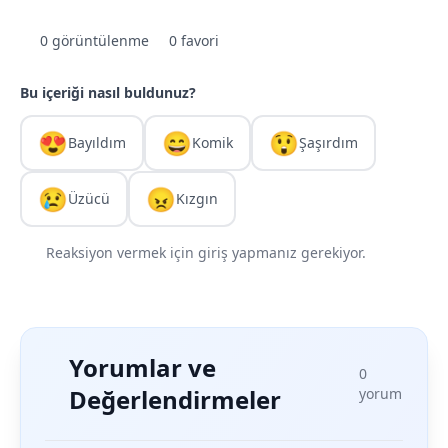
0 görüntülenme
0 favori
Bu içeriği nasıl buldunuz?
😍
😄
😲
Bayıldım
Komik
Şaşırdım
😢
😠
Üzücü
Kızgın
Reaksiyon vermek için giriş yapmanız gerekiyor.
Yorumlar ve
0
Değerlendirmeler
yorum