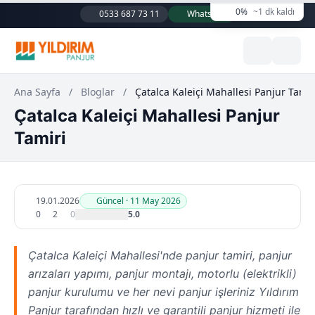
0%
~1 dk kaldı
0533 687 73 11
WhatsApp
Ana Sayfa
/
Bloglar
/
Çatalca Kaleiçi Mahallesi Panjur Tamir
Çatalca Kaleiçi Mahallesi Panjur
Tamiri
19.01.2026
Güncel · 11 May 2026
0
2
0
5.0
Çatalca Kaleiçi Mahallesi'nde panjur tamiri, panjur
arızaları yapımı, panjur montajı, motorlu (elektrikli)
panjur kurulumu ve her nevi panjur işleriniz Yıldırım
Panjur tarafından hızlı ve garantili panjur hizmeti ile