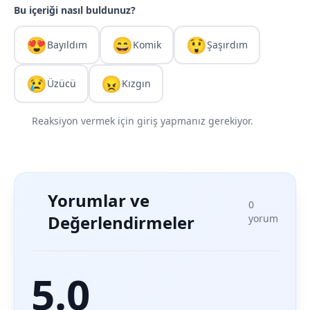
Bu içeriği nasıl buldunuz?
😍
😄
😲
Bayıldım
Komik
Şaşırdım
😢
😠
Üzücü
Kızgın
Reaksiyon vermek için giriş yapmanız gerekiyor.
Yorumlar ve
0
Değerlendirmeler
yorum
5.0