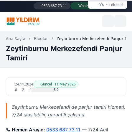
0%
~1 dk kaldı
0533 687 73 11
WhatsApp
Ana Sayfa
/
Bloglar
/
Zeytinburnu Merkezefendi Panjur Tam
Zeytinburnu Merkezefendi Panjur
Tamiri
24.11.2024
Güncel · 11 May 2026
0
2
0
5.0
Zeytinburnu Merkezefendi'de panjur tamiri hizmeti.
7/24 ulaşılabilir, garantili çalışma.
📞 Hemen Arayın:
0533 687 73 11
— 7/24 Acil