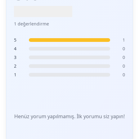
1 değerlendirme
5
1
4
0
3
0
2
0
1
0
Henüz yorum yapılmamış. İlk yorumu siz yapın!