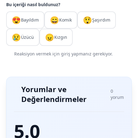
Bu içeriği nasıl buldunuz?
😍
😄
😲
Bayıldım
Komik
Şaşırdım
😢
😠
Üzücü
Kızgın
Reaksiyon vermek için giriş yapmanız gerekiyor.
Yorumlar ve
0
Değerlendirmeler
yorum
5.0