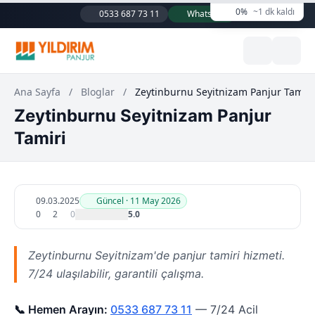
0%
~1 dk kaldı
0533 687 73 11
WhatsApp
Ana Sayfa
/
Bloglar
/
Zeytinburnu Seyitnizam Panjur Tamiri
Zeytinburnu Seyitnizam Panjur
Tamiri
09.03.2025
Güncel · 11 May 2026
0
2
0
5.0
Zeytinburnu Seyitnizam'de panjur tamiri hizmeti.
7/24 ulaşılabilir, garantili çalışma.
📞 Hemen Arayın:
0533 687 73 11
— 7/24 Acil