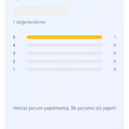
1 değerlendirme
5
1
4
0
3
0
2
0
1
0
Henüz yorum yapılmamış. İlk yorumu siz yapın!