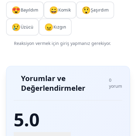
😍
😄
😲
Bayıldım
Komik
Şaşırdım
😢
😠
Üzücü
Kızgın
Reaksiyon vermek için giriş yapmanız gerekiyor.
Yorumlar ve
0
Değerlendirmeler
yorum
5.0