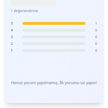
1 değerlendirme
5
1
4
0
3
0
2
0
1
0
Henüz yorum yapılmamış. İlk yorumu siz yapın!