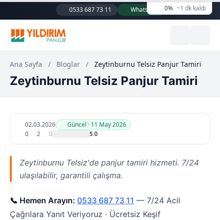
0%
~1 dk kaldı
0533 687 73 11
WhatsApp
Ana Sayfa
/
Bloglar
/
Zeytinburnu Telsiz Panjur Tamiri
Zeytinburnu Telsiz Panjur Tamiri
02.03.2026
Güncel · 11 May 2026
0
2
0
5.0
Zeytinburnu Telsiz'de panjur tamiri hizmeti. 7/24
ulaşılabilir, garantili çalışma.
📞 Hemen Arayın:
0533 687 73 11
— 7/24 Acil
Çağrılara Yanıt Veriyoruz · Ücretsiz Keşif